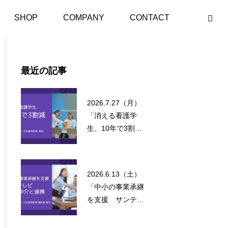
手探し」日経新聞 朝刊
SHOP
COMPANY
CONTACT
最近の記事
2026.7.27（月）
「消える看護学
生、10年で3割
減」日本経済新聞
朝刊
2026.6.13（土）
「中小の事業承継
を支援 サンテレ
ビM&A仲介と連
携」日本経済新聞