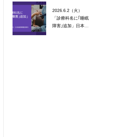
関西版 朝刊
2026.6.2（火）
「診療科名に｢睡眠
障害｣追加」日本経
済新聞 朝刊