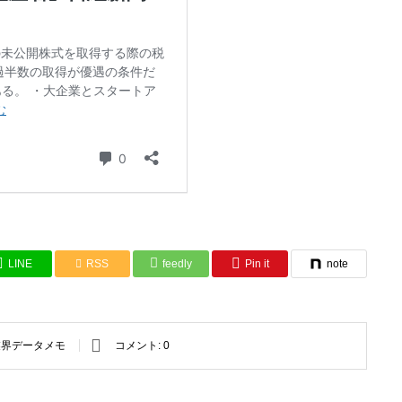
LINE
RSS
feedly
Pin it
note
業界データメモ
コメント:
0