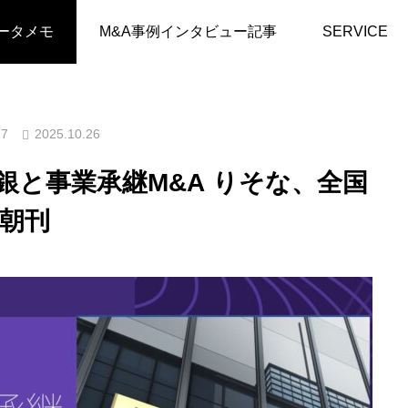
メモ
2025.10.10（金）「地銀と事業承継M&A りそな、全国で買
ータメモ
M&A事例インタビュー記事
SERVICE
2025.10.26
17
）「地銀と事業承継M&A りそな、全国
 朝刊