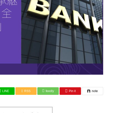
LINE
RSS
feedly
Pin it
note